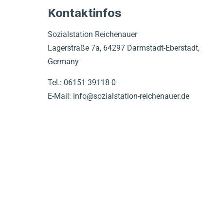
Kontaktinfos
Sozialstation Reichenauer
Lagerstraße 7a, 64297 Darmstadt-Eberstadt,
Germany
Tel.: 06151 39118-0
E-Mail: info@sozialstation-reichenauer.de
Skip
the
following
map