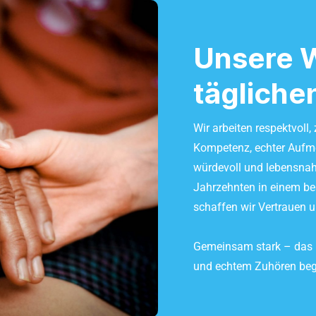
Unsere W
tägliche
Wir arbeiten respektvoll
Kompetenz, echter Aufme
würdevoll und lebensnah z
Jahrzehnten in einem b
schaffen wir Vertrauen u
Gemeinsam stark – das he
und echtem Zuhören begle